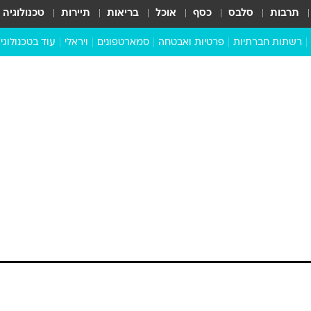
תרבות
סלבס
כסף
אוכל
בריאות
תיירות
טכנולוגיה
רשתות חברתיות
פרטיות ואבטחה
סמארטפונים
ויראלי
עוד בטכנולוגי
שבילכם
סוויפ אפ
ניידים
מדע
סייבר
סטארטאפים
טוק טק
כל הכתבות
דעות
כתבו לנו