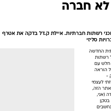
לא חברה
כני רשתות חברתיות. איילת ק.דל בדקה את אטרף
יות סליזי
תית החדשה
 רשתות
 חלש עם
ל הוראה
 -
זה, פינטזתי לעצמי
אתר הזה,
 (אני,
כמובן. מישהי שתוכל לנצח אותו 6-2 בטקן
אי נחשבים