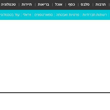
תרבות
סלבס
כסף
אוכל
בריאות
תיירות
טכנולוגיה
רשתות חברתיות
פרטיות ואבטחה
סמארטפונים
ויראלי
עוד בטכנולוגי
שבילכם
סוויפ אפ
ניידים
מדע
סייבר
סטארטאפים
טוק טק
כל הכתבות
דעות
כתבו לנו