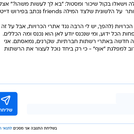
ה שמתקשרים אליך ב-1 בלילה וישאלו בקול שיכור ומסטול: "בא לך לעשות משהו?" אצל
ת שלצד המילה friends נכתב בפירוש דייטינג.
כרויות (להפך, יש לי הרבה נגד אתרי הכרויות, אבל על זה א
 הכל ידוע, ומי שנכנס יודע לאן הוא נכנס ומה הכללים.
ה חדשה באתרי רשתות חברתיות. שקרנים, נמאסתם. אני
ב למפלגת "אוף" - כי רק ביחד נוכל לעצור את הרשתות
בשליחת התגובה אני מסכים
לתנאי ה