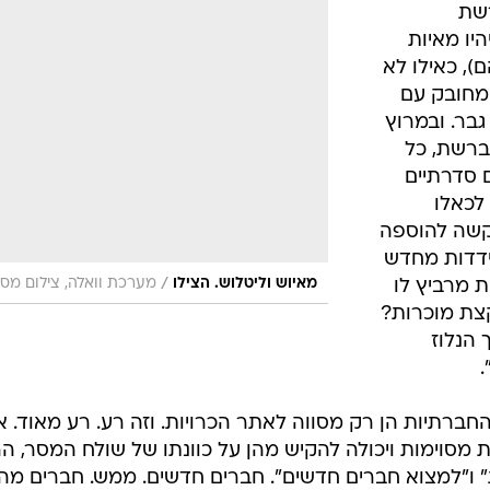
רים ברשת
 ש 15 לפחות יהיו מאיות
, כאילו לא
נות שלך מחובק עם
ות - גבר גבר. ובמרוץ
ברשת, כל
 סדרתיים
לכאלו
קשה להוספה
ידדות מחדש
/
מאיוש וליטלוש. הצילו
מערכת וואלה, צילום מס
ת מרביץ לו
צת מוכרות?
 הנלוז
חברתיות הן רק מסווה לאתר הכרויות. וזה רע. רע מאוד. א
מסוימות ויכולה להקיש מהן על כוונתו של שולח המסר, הר
" ו"למצוא חברים חדשים". חברים חדשים. ממש. חברים מה