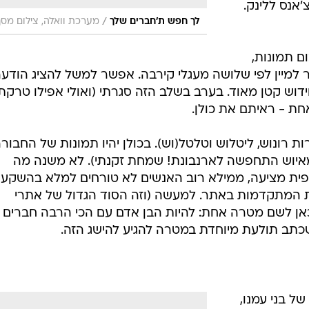
'אנס ללינק.
/
לך חפש ת'חברים שלך
מערכת וואלה, צילום מסך
ם תמונות,
 למיין לפי שלושה מעגלי קירבה. אפשר למשל להציג הודע
וש קטן מאוד. בערב בשלב הזה סגרתי (ואולי אפילו טרקתי
ת - ראיתם את כולן.
 רונוש, ליטלוש וטלטל(וש). בכולן יהיו תמונות של החבור
מאיוש התחפשה לארנבונת! שמחת זקנתי). לא משנה מה
ית מציעה, ממילא רוב האנשים לא טורחים למלא בהשקע
 המתקדמות באתר. למעשה (וזה הסוד הגדול של אתרי
אן לשם מטרה אחת: להיות הבן אדם עם הכי הרבה חברים
שכתב תולעת מיוחדת במטרה להגיע להישג הזה.
ל בני עמנו,