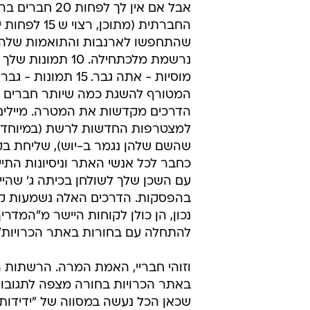
אבל אם אין לך לפחות 20 חב
החברתית (מתוכן, רצוי
שהתחפשו לארנבות והתואמות שלהם)
נרשמת מלכתחילה. 10 תמו
מוסיות - אתה גבר. 15 תמונ
המטורף להשגת כמה שיותר חברים 
הדרכים מקדשות את המטרה. מיילים
למצטרפות החדשות לרשת (במיוחד 
שהשם שלהן נגמר ב-יוש), שליחת ב
כחבר לכל אנשי האתר וניסיונות התי
עם השכן שלך לשולחן בכיתה ג' שהיי
בהפסקות. הדרכים האלה נשמעות ק
נכון, הן כולן לקוחות היישר מ"המדריך
להתחלה עם בחורות באתר הכרויות".
וזוהי חבריי, האמת המרה. הרשתות ה
באתר הכרויות בחורה מצפה לתגובות 
שכאן הכל נעשה במסווה של "ידידות