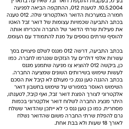
בע"מ, בעקבות התקפת דואר זבל שאירעה בתאריך
10.5.2004. לטענת 012, ההתקפה הביאה לפגיעה
חמורה במערכות הדואר האלקטרוני שלה. 012 טענה
בכתב התביעה שכמויות עצומות של דואר זבל האטו
את פעילות שרתי הדואר של החברה והכריחו אותה
להוסיף שרתים נוספים על מנת להתמודד עם העומס.
בכתב התביעה, דרשה 012 מגנס לשלם פיצויים בסך
עשרות אלפי דולרים על הנזקים שנגרמו לחברה. כמו
כן, ביקשה 012 להוציא צו מניעה שתמנע מגנס
לעשות שימוש בשירותים השונים שמציעה החברה.
בכתב ההגנה טען גנס, כי מעולם לא קיבל את הסכם
השימוש האוסר במפורש על שימוש בחשבון דואר
אלקטרוני לצורך הפצת דואר זבל, ואף קיבל, לטענתו,
היתר מנציג החברה לשלוח דואר אלקטרוני בכמות
מסחרית. כמו כן טען גנס כי לא ייתכן שהדואר ששלח
גרם להפלת שרתי החברה משום שהדואר נשלח
לאורך 18 שעות ולא בבת אחת.