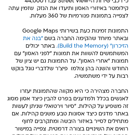
כי רכבי שירות ה-Street View עברו 44,000
קילומטר באיזורי האסון ותיעדו את הנזק  שזמין עתה
לצפייה בתמונות פנורמיות של 360 מעלות.
התמונות זמינות כעת בשירותי Google Maps
ובאתר מיוחד שהקימה החברה בשם
"בנה את
הזיכרון" (Build the Memory).
באתר יכולים
המשתמשים להשוות את תמונות "לפני האסון" עם
תמונות "אחרי האסון". על התמונות גם יש ציון של
החודש והשנה בהן צולמו  פיצ'ר שלדברי גוגל בוקש
רבות על ידי משתמשיה.
החברה מצהירה כי היא מקווה שהתמונות יעזרו
לאנשים בכלל ולמדענים בפרט להבין כיצד אסון מסוג
זה משפיע על קהילות. "סיור וירטואלי שניתן לעשות
באתר מדגים כיצד אסונות טבע משנים קהילות. אם
מתחילים לסייר באיזור היבשה ומתקרבים לחוף 
רואים את השינויים בצורה דרמטית. צפייה במישור