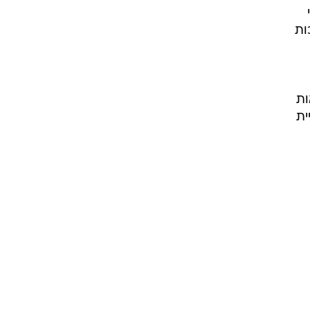
ות
ות
ית