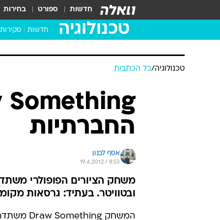
חדשות
ספורט
בחירות
טכנולוגיה
חדשות
סקירות
בדקנו ב
מחשבים 
טכנולוגיה
/
כל הכתבות
החברתיות
אסף לבנון
19.4.2012 / 8:53
משחק הציורים הפופולרי משתדרג
ובטוויטר. בעתיד: גרסאות מקומי
המשחק Draw Something משתדרג.