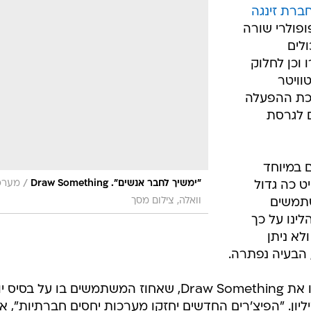
חברת זינגה
הפופולרי שורה
לים
וכן לחלוק
ויטר 
כת ההפעלה
ו גם לגרסת
 במיוחד
/
"ימשיך לחבר אנשים". Draw Something
מערכ
 כה גדול
וואלה, צילום מסך
שתמשים
ינו על כך
לא ניתן
 הבעיה נפתרה.
בזינגה מקווים שהפיצ'רים הללו יחזקו את Draw Something, שאחוז המשתמשים בו על בסי
לאחרונה מ-14.6 מיליון ל-12.1 מיליון. "הפיצ'רים החדשים יחזקו מערכות יחסים חברתיות",