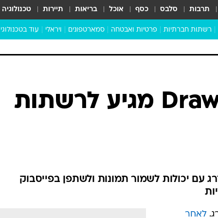
תרבות
סלבס
כסף
אוכל
בריאות
תיירות
טכנולוגיה
רשתות חברתיות
פרטיות ואבטחה
סמארטפונים
ויראלי
עוד בטכנולוגי
שבילכם
סוויפ אפ
ניידים
מדע
סייבר
סטארטאפים
Draw Something מגיע לרשתות
טוק טק
כל הכתבות
דעות
כתבו לנו
 עם יכולות לשמור תמונות ולשתפן בפייסבוק
ות
לאחר