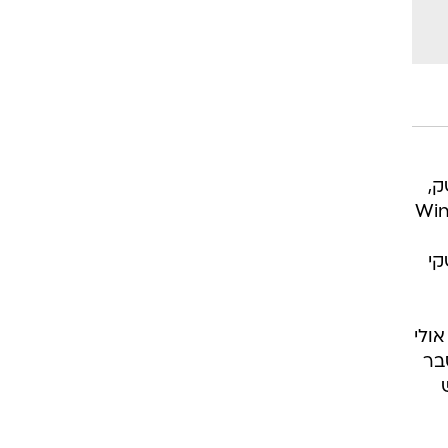
ק,
ירי Windows Phone
קי
רכת הוא אולי
ת הסבר