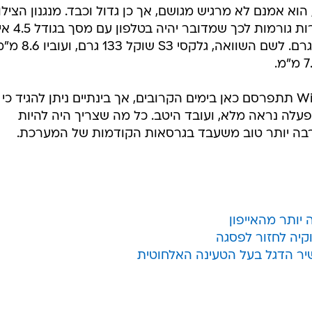
וא אמנם לא מרגיש מגושם, אך כן גדול וכבד. מנגנון הצילו
הסוללה הגדולה והחלטות עיצוב אחרות גו
שעוביו 10.7 מילימטרים ומשקלו 185 גרם. לשם השוואה, גלקסי S3 שוקל 
סקירה מלאה על Windows Phone 8 תתפרסם כאן בימים הקרובים, אך בינתיים ניתן להגיד כי
לה נראה מלא, ועובד היטב. כל מה שצריך היה להיות
 הרבה יותר טוב משעבד בגרסאות הקודמות של המערכת.
 יותר מהאייפון