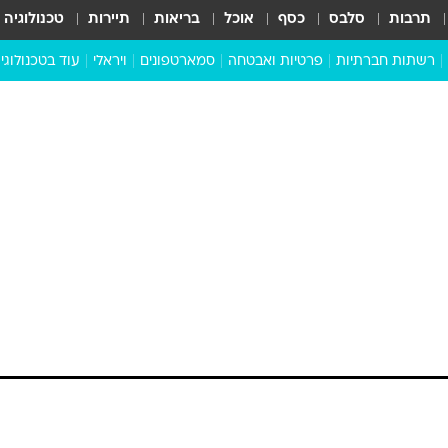
תרבות
סלבס
כסף
אוכל
בריאות
תיירות
טכנולוגיה
רשתות חברתיות
פרטיות ואבטחה
סמארטפונים
ויראלי
עוד בטכנולוגי
שבילכם
סוויפ אפ
ניידים
מדע
סייבר
סטארטאפים
טוק טק
כל הכתבות
דעות
כתבו לנו