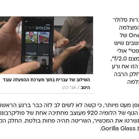
רות סלולר
 המצלמה
שלהם (Satio של סוני אריקסון, ו-One X של
חושבים שיש
טי" אולי
נשמע כמו משהו משעמם, וכך גם "צמצם f/2.0",
הזו אח ורע
 חלק הרבה
השילוב של עברית בתוך מערכת ההפעלה עובד
צלמה
/
היטב
אבי כהן
ופן מעט מיותר, כי קשה לא לשים לב לזה כבר ברגע הראשון
השימוש במכשיר - הוא העיצוב שלו. הגוף של הלומיה 920 מעוצב מחתיכה אחת של פוליקרבונ
שרטו את המכשיר, השריטה תהיה פחות בולטת. החלק הק
.