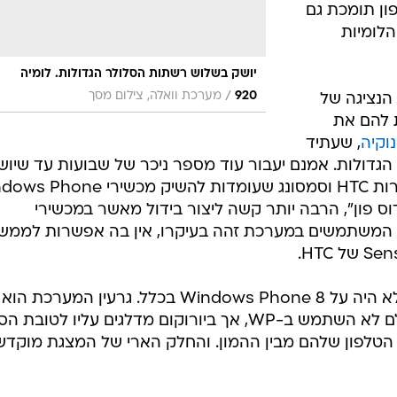
ון תומכת גם
הלומיות
יושק בשלוש רשתות הסלולר הגדולות. לומיה
/
920
מערכת וואלה, צילום מסך
 הנציגה של
ת להם את
, שעתיד
גדולות. אמנם יעבור עוד מספר ניכר של שבועות עד שיוש
אך ביורוקום רצו להקדים את המתחרות HTC וסמסונג שעומדות להשיק מכש
דוס פון", הרבה יותר קשה ליצור בידול מאשר במכשירי
 המשתמשים במערכת זהה בעיקרו, אין בה אפשרות לממש
וכך, הדגש במצגת של אנשי יורוקום לא היה על Windows Phone 8 בכלל. גרעין המע
החלק המעניין ביותר עבור מי שמעולם לא השתמש ב-WP, אך ביורוקום מדלגים עליו לטוב
הטלפון שלהם מבין ההמון. והחלק הארי של המצגת מוקדש