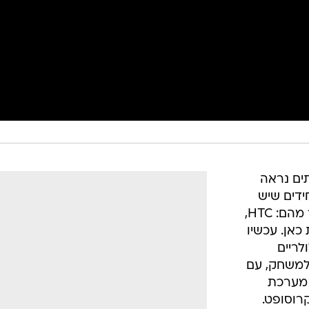
יתים נראה
ידים שיש
בישראל. האמת היא שיש הרבה יותר מהם: HTC,
 כאן. עכשיו
לריים
 למשחק, עם
סת על מערכת
Wind של מיקרוסופט.