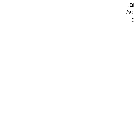
ם,
רמות לכך שמדובר יהיה בטלפון עם מסך בגודל 4.5 אינץ',
133 גרם, ועוביו 8.6 מ"מ;