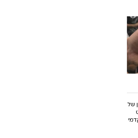
 של
ט
דמי