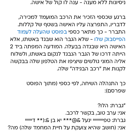
ניסיונות ללא מענה - ענה לו קול של אישה.
ברגע שכספי הזכיר את הרכב המועמד למכירה,
לדבריו, התפרצה עליו האישה בשטף של קללות.
התברר - כך מתאר כספי
בפוסט שהעלה לעמוד
הפייסבוק שלו
- שלא הגבר הוא שבגד באשתו, אלא
האישה היא שבגדה בבעלה. המודעה המפתה ביד 2
הייתה דרכו של הגבר הנבגד לנקום באשתו, ולשלוח
אליה המוני גולשים שיציפו את הטלפון שלה בבקשה
לקנות את "רכב הבגידה" שלה.
כך התנהלה השיחה, לפי כספי (מתוך הפוסט
שפרסם):
"גברת: הלו?
אני: ערב טוב, בקשר לרכב.
גברת: טפייייייייי ינעל &@*** יא בן &:(** דיייייי
אני: (חושב שהיא צועקת על חיית המחמד שלה) מה?