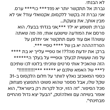
לא הבנתי.
גברת: אל תתקשר יותר יא מזד*** כו**** ערס.
אני: גברת זה בקשר ללקסוס, אקטואלי עוד? אני לא
מבין אותך, את צועקת...
גברת: תשמע יא ילד ***,אני בגדתי בבעלי, הוא
פרסם את המודעה שישגעו אותי, וזה מה שאתה
עושה!! אם עוד פעם תתקשר אני יתלונן על
הטרדהההה יא בן של **** טפייי ***.
ברק: את יודעת מה??! אז טפיייי עלייך יא בת ****
על מה שעשית לבעלך וטפייייי על בעלך ה******
הזה שהאכיל אותי סרטים שזכיתי בלוטו לכו שתיכם
ל*** של האמא שלכם יא ***** ***!!!!!!!!!!!"
כספי המאוכזב נאלץ לוותר על חלום הלקסוס ב-31
שקל שלו, אבל מספר שהוא פשוט התפוצץ מצחוק
מכל הסיפור. "זה הזוי, יכול לקרות רק בישראל", הוא
אומר בשיחה עם וואלה!טק, "הבעל יצא גדול מהחיים
מבחינתי".