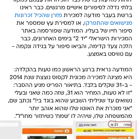
לוחות מודעות ברשת כבר הוכיחו את עצמם כמקור
בלתי נדלה לסיפורים אישיים מרגשים. כבר ראינו
ברשת בעבר מודעה למכירת
מזרן שהכיל זכרונות
מנישואים שהתפרקו
, או למסירת עץ שמספר את
סיפור חייו של בעליו. המודעה שפורסמה באתר
המכירות הישראלי "יד 2" בימים האחרונים, כבר
הלכה צעד קדימה, והביאו סיפור על בגידה ונקמה -
עם טוויסט באמצע.
המודעה נראית ברגע הראשון כמו טעות בהקלדה:
היא מציגה למכירה מכונית לקסוס נוצצת שנת 2014
- ב-31 שקלים בלבד. בתיאור הפריט מגיע ההסבר:
"זו לא טעות, המחיר הוא 31, שזה כמה שאני ובעלי
נשואים עד שגיליתי השבוע שהוא בוגד בי!" נכתב שם,
"אני מוכרת את האוטו שלו שהוא אוהב יותר
מהמשפחה שלו, שיהיה לו 'שמח' כשיחזור מחו"ל".