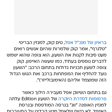
בראיון של מנכ"ל אפל
, טים קוק, למגזין הבריטי
"טלגרף", אמר קוק שלמרות שהיום אנשים רואים
מעט סיבות לקנות את השעון, הוא צופה שהוא ישמש
לדברים נוספים בעתיד, כמו שעשה האייפון. קוק
צופה לשעון תכניות גדולות בתחום הרכב: "השעון
נועד להחליף את המפתחות ברכב ואת הגוש הגדול
הזה שמוצמד אליהם (האימובולייזר)".
גם בתחום השיווק אפל מעבירה הילוך כאשר
פרסומות לסדרת היוקרה
של השעון Edition עלתה
למגזין האופנה "ווג" בגרסה המודפסת ובגרסת
האייפד. לא בטוח שלאפל מגיע קרדיט על התעוררות