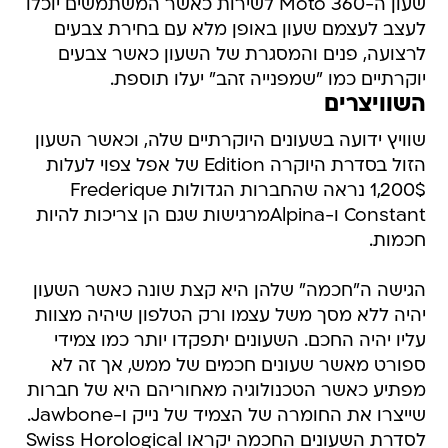
שעון ה-Moto 360 לשירות כאשר המשתמשים יוכלו
לעצב לעצמם שעון באופן מלא עם בחירת צבעים
לרצועה, פנים והמסגרת של השעון כאשר צבעים
יוקרתיים כמו "שמפנייה זהב" יעלו תוספת.
השוויצרים
שוויץ ידועה בשעונים היוקרתיים שלה, וכאשר השעון
הזול בסדרת היוקרה Edition של אפל צפוי לעלות
1,200$ נראה שהחברות הגדולות Frederique
Constant ו-Alpinaמרגישות שגם הן צריכות להיות
חכמות.
הגישה ה"חכמה" שלהן היא קצת שונה כאשר השעון
יהיה ללא מסך משל עצמו ורק הטלפון שיהיה מצוות
עליו יהיה החכם. השעונים יתפקדו יותר כמו צמידי
ספורט מאשר שעונים חכמים של ממש, אך זה לא
מפתיע כאשר הטכנולוגיה מאחוריהם היא של חברות
שייצרו את החומרה של הצמיד של נייק ו-Jawbone.
לסדרת השעונים החכמה יקראו Swiss Horological