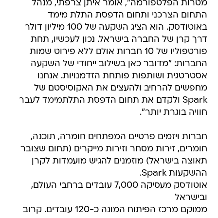
מטרות הפלטפורמה", אומר איתן צרפתי, מנהל
התחום הצרכני ותחום הדפסת התלת מימד
באוטודסק. הוא הציג השקעה של 100 מיליון דולר
דרך קרן של החברה בישראל. נכון לעכשיו, תחת
פורטפוליו של 10 חברות אולם ללא פירוט שמות
החברות: "מדובר כאן בשילוב ייחודי של השקעה
אסטרטגית ושותפות פותחת הזדמנויות. אנחנו
מחפשים להרחיב ולהעצים את האקוסיסטם של
Spark ולקדם את תחום הדפסת התלתמימד לעבר
חוויה בוגרת יותר".
חברות ויזמים פרטיים המפתחים חומרה, תוכנה,
חומרים, זירות מסחר וזירות מייקרים (תחום שצובר
תאוצה בישראל) מוזמנים להגיש מועמדות לקרן
ההשקעות Spark.
אוטודסק מעסיקה 7,000 עובדים ברחבי העולם,
ובישראל
ממוקם מרכז הפיתוח המונה כ-120 עובדים. קרוב