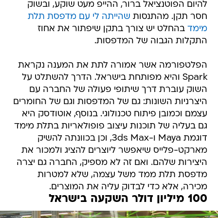
להיום הפוטנציאל ברור, ההייפ מעט שוקע, ובשוק
חסר תקן. מהתנסות
שהייתה לי עם מדפסת תלת
מימד
בהחלט יש צורך בתקן שיפתור את אחוז
התקלות הגבוה של המדפסות.
הפלטפורמה אשר אמורה לתת את המענה נקראת
Spark והיא מפותחת בישראל. הדרך להשתלט על
השוק עוברת דרך שיתופי פעולה של החברה עם
היצרניות השונות: גם של המדפסות וגם של החומרים
עצמם וכמובן פיתוח טכנולוגי. בנוסף, אוטודסק היא
גם בעליה של תוכנות עיצוב פופולאריות בתלת מימד
דוגמת Maya ו-3ds Max, וכן בכוונתה להשיק
מארקט-פלייס שיאפשר ליוצרים להציג ולמכור את
היצירות שלהם. ואם זה לא מספיק, החברה גם יצרה
מדפסת תלת ממד משל עצמה, שלא למטרות
מכירה, אלא כדי לבדוק עליה את המוצרים.
100 מיליון דולר השקעה בישראל