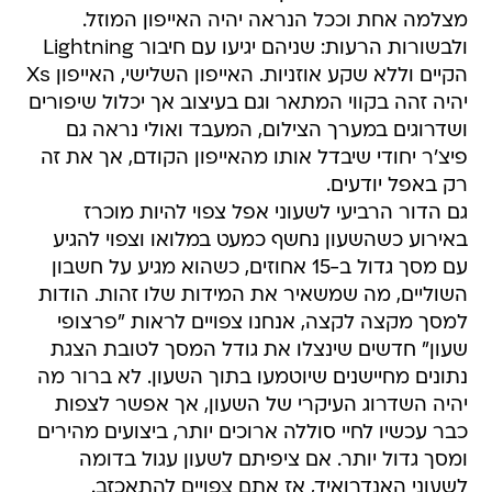
מצלמה אחת וככל הנראה יהיה האייפון המוזל.
ולבשורות הרעות: שניהם יגיעו עם חיבור Lightning
הקיים וללא שקע אוזניות. האייפון השלישי, האייפון Xs
יהיה זהה בקווי המתאר וגם בעיצוב אך יכלול שיפורים
ושדרוגים במערך הצילום, המעבד ואולי נראה גם
פיצ'ר יחודי שיבדל אותו מהאייפון הקודם, אך את זה
רק באפל יודעים.
גם הדור הרביעי לשעוני אפל צפוי להיות מוכרז
באירוע כשהשעון נחשף כמעט במלואו וצפוי להגיע
עם מסך גדול ב-15 אחוזים, כשהוא מגיע על חשבון
השוליים, מה שמשאיר את המידות שלו זהות. הודות
למסך מקצה לקצה, אנחנו צפויים לראות "פרצופי
שעון" חדשים שינצלו את גודל המסך לטובת הצגת
נתונים מחיישנים שיוטמעו בתוך השעון. לא ברור מה
יהיה השדרוג העיקרי של השעון, אך אפשר לצפות
כבר עכשיו לחיי סוללה ארוכים יותר, ביצועים מהירים
ומסך גדול יותר. אם ציפיתם לשעון עגול בדומה
לשעוני האנדרואיד, אז אתם צפויים להתאכזב.