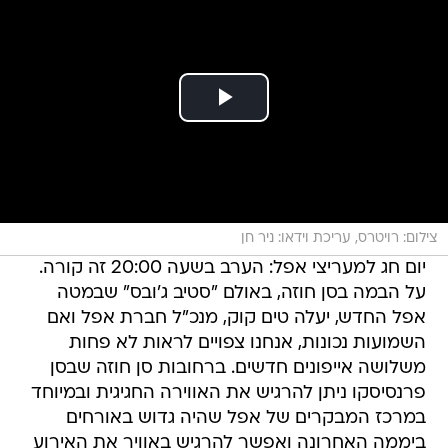
צילום: רויטרס, עריכת וידאו: ניר חן
יום חג למעריצי אפל: הערב בשעה 20:00 זה קורה.
על הבמה בסן חוזה, באולם "סטיב ג'ובס" שבמטה
אפל החדש, יעלה טים קוק, מנכ"ל חברת אפל ואם
השמועות נכונות, אנחנו צפויים לראות לא פחות
משלושה אייפונים חדשים. ברחובות סן חוזה שבסן
פרנסיסקו ניתן להרגיש את האווירה החגיגית ובמיוחד
במרכז המבקרים של אפל שהיה גדוש באורחים
ביממה האחרונה ואפשר להרגיש באוויר את האירוע