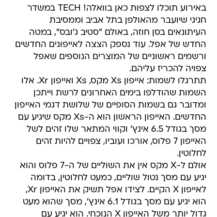
באירוע תוכלו לצפות כאן בוואלה! TECH במשדר
חגיגי שיועבר מהאולפן בתל אביב וממסיבת
העיתונאים בסן חוזה, באולם "סטיב ג'ובס", במטה
החדש של אפל. עוד נספק הצצה לאייפונים החדשים
ורשמים ראשוניים של המוצרים הנוספים שאפל
צפויה להכריז עליהם.
תתרגלו לשמות: אייפון Xs מקס, Xs ואייפון Xr. אלו
השמות שהודלפו בימים האחרונים לרשת וייתכן
ומדובר גם בשמות הסופיים של שלושת דגמי האייפון
החדשים. האייפון הראשון הוא ה-Xs מקס שיגיע עם
מסך בגודל 6.5 אינץ' וקווי המתאר שלו זהים לשל
האייפון 7 פלוס, אורכו ועוביו, צפויים להיות זהים
לחלוטין.
אולם ל-X מקס אין את השוליים של ה-7 פלוס והוא
יגיע עם מסך נטול שוליים, כמעט לחלוטין, בדומה
לאייפון X הקיים. לצידו אפל תשיק את האייפון Xr,
הוא יגיע עם מסך בגודל 6.1 אינץ', מסך שהוא מעט
גדול יותר משל האייפון X הנוכחי. הוא יגיע עם