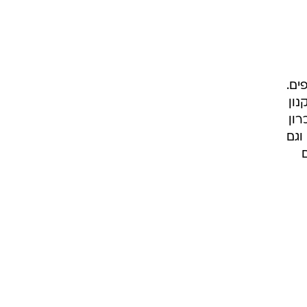
-150 מיליון פרצופים.
נון
רון
וגם