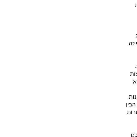
זה
ות
א
ות
הבין
רות
כם