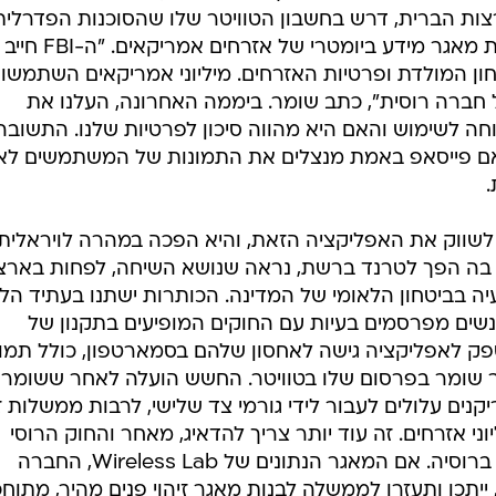
ות הברית, דרש בחשבון הטוויטר שלו שהסוכנות הפדרלית
תבדוק את האפליקציה בחשד ליצירת מאגר מידע ביומטרי של אזרחים אמריקאים. "ה-FBI חייב
ון המולדת ופרטיות האזרחים. מיליוני אמריקאים השתמשו
חברה רוסית", כתב שומר. ביממה האחרונה, העלנו את
 לשימוש והאם היא מהווה סיכון לפרטיות שלנו. התשובה
 אם פייסאפ באמת מנצלים את התמונות של המשתמשים לאי
 לשווק את האפליקציה הזאת, והיא הפכה במהרה לויראלית.
בה הפך לטרנד ברשת, נראה שנושא השיחה, לפחות בארצ
ה בביטחון הלאומי של המדינה. הכותרות ישתנו בעתיד הל
נשים מפרסמים בעיות עם החוקים המופיעים בתקנון של
ק לאפליקציה גישה לאחסון שלהם בסמארטפון, כולל תמונ
ור שומר בפרסום שלו בטוויטר. החשש הועלה לאחר ששומר 
נים עלולים לעבור לידי גורמי צד שלישי, לרבות ממשלות ז
וני אזרחים. זה עוד יותר צריך להדאיג, מאחר והחוק הרוסי
דורש גישה למאגרי נתונים שנמצאים ברוסיה. אם המאגר הנתונים של Wireless Lab, החברה
ייתכן ותעזרו לממשלה לבנות מאגר זיהוי פנים מהיר, מתוח