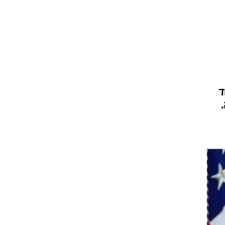
וד
ה.