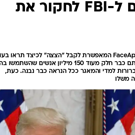
הברית קוראים ל-FBI לחקור את
נפלתם לטרנד של אפליקציית FaceApp המאפשרת לקבל "הצצה" לכיצד תראו בע
כמה עשרות שנים? מתברר שאתם כבר חלק מעוד 150 מיליון אנשים שהשתמשו ב
ברורות למדי והמאגר ככל הנראה כבר נבנה. כעת,