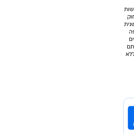
שות
וק
נית
ה
ם
תם
ללא