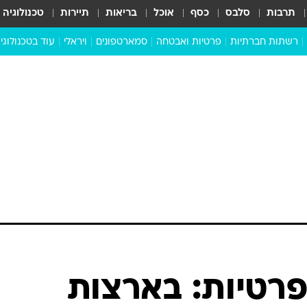
תרבות
סלבס
כסף
אוכל
בריאות
תיירות
טכנולוגיה
רשתות חברתיות
פרטיות ואבטחה
סמארטפונים
ויראלי
עוד בטכנולוגי
שבילכם
סוויפ אפ
ניידים
מדע
סייבר
סטארטאפים
טוק טק
כל הכתבות
דעות
כתבו לנו
פרטיות: בארצות