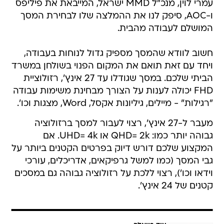
עמרי לוין, מנכ"ל MMD ישראל, המייבאת את פיליפס
ו-AOC, סיפק לנו את ההמלצה שלו לבחירת המסך
המושלם לעבודה מהבית.
חשוב לוודא שהמסך מספיק גדול לנוחות בעבודה,
ויחד עם זאת תואם את המקום הפנוי בשולחן במשרד
הביתי שלכם. במסך שגודלו עד 27 אינץ', רזולוציית
FHD יכולה לענות על הצורך מבחינת משימות עבודה
"רגילות" - מיילים, גיליונות אקסל, Word, מצגות וכו'.
מעבר ל-27 אינץ', רצוי לעבור למסך ברזולוציה
גבוהה יותר כמו: QHD= 2k או UHD= 4k. אם
המקצוע שלכם דורש דיוק בפרטים הקטנים ביותר על
גבי המסך (כמו למשל גרפיקאים, אדריכלים, עורכי
וידאו וכו'), רצוי ללכת על רזולוציה גבוהה גם במסכים
קטנים של 24 אינץ'.