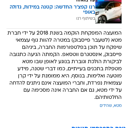
עוד בוואלה
רנו קפצ'ר החדשה: קטנה במידות, גדולה
באופי
בשיתוף רנו
המועצה המפקחת הוקמה בשנת 2018 על ידי חברת
מטא (לשעבר פייסבוק) במטרה להוות גוף עצמאי
שיפקח על תוכן בפלטפורמות החברה, ביניהם
פייסבוק, אינסטגרם ווטסאפ. הקמתה הגיעה כתגובה
לביקורת הולכת וגוברת בנוגע לאופן שבו מטא
מטפלת בתכנים בעייתיים, כמו דברי שטנה, מידע
מוטעה ואלימות. בנוסף, היא ממומנת על ידי קרן
עצמאית נפרדת, וחברי המועצה אינם ניתנים להדחה
על ידי מטא, גם אם החברה אינה מסכימה עם
החלטותיהם.
מטא
שהידים