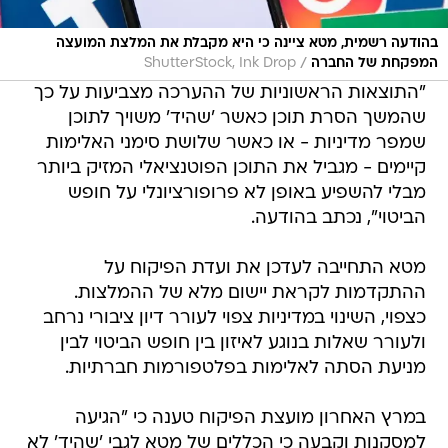
בהודעה רשמית, מטא ציינה כי היא מקבלת את המלצת המועצה
/
המפקחת של החברה
ShutterStock, Ink Drop
"התוצאות הראשוניות של ההערכה מצביעות על כך
שהמשך הסרת תוכן כאשר 'שהיד' משויך לתוכן
שמפר מדיניות - או כאשר שלושת סימני האלימות
קיימים - מגביל את התוכן הפוטנציאלי המזיק ביותר
מבלי להשפיע באופן לא פרופורציונלי על חופש
הביטוי", נכתב בהודעה.
מטא התחייבה לעדכן את ועדת הפיקוח על
ההתקדמות לקראת יישום מלא של ההמלצות.
כצפוי, השינוי במדיניות צפוי לעורר דיון ציבורי נרחב
ולעורר שאלות בנוגע לאיזון בין חופש הביטוי לבין
מניעת הסתה לאלימות בפלטפורמות חברתיות.
במרץ האחרון מועצת הפיקוח טענה כי "הגיעה
למסקנות וקבעה כי הכללים של מטא לגבי 'שהיד' לא