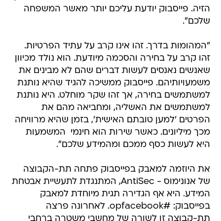
הזיה. פייסבוק יודעת עליכם יותר מאשר המשפחה
שלכם".
"המהומות בדרך. זהו אינו קרב על עתיד הפרטיות.
זהו קרב על בחירה והסכמה מיודעת. הוא נולד מכיוון
שאנשים נאנסים לעשות דברים שהם לא מבינים את
משמעויותיהם. פייסבוק ממשיכה להגיד שהיא נותנת
למשתמשים בחירה, אך זהו שקר מוחלט. היא נותנת
למשתמשים את האשליה, ומחביאה מהם את
הפרטים 'למען טובתם האישית', בזמן שהיא מרוויחה
מכך מיליונים. כאשר שירות הוא חינמי  המשמעות
היא לעשות כסף ממכם ומהמידע שלכם".
את היוזמה למאבק בפייסבוק פתחה תת-הקבוצה
של אנונימוס - AntiSec, המתנגדת לתעשיית אבטחת
המידע. היא אף הגדירה תגית מיוחדת למאבק
בפייסבוק: #opfacebook. לאחרונה פרצה
תת-קבוצה זו לשורה של מחשבי משטרה ברחבי