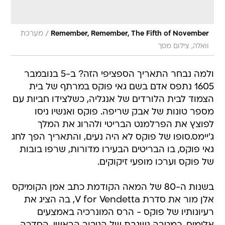
/
Remember, Remember, The Fifth of November
מערכת
וואלה, צילום מסך
ולמה נבחר התאריך הספציפי הזה? ב-5 בנובמבר
1605 נתפס אדם בשם גאי פוקס במרתף של בית
הצמוד לבית הלורדים של אנגליה, כשלצידו חביות עם
מספר טונות של אבק שריפה. פוקס ואנשיו ניסו
לפוצץ את הפרלמנט הבריטי ולהרוג את המלך
ג'יימס.סופו של פוקס לא היה נעים, והתאריך הפך לחג
גאי פוקס, בו הבריטים הבעירו מדורות, שרפו בובות
של פוקס וערכו מופעי זיקוקים.
בשנות ה-80 של המאה הקודמת כתב אמן הקומיקס
אלן מור את סדרת V for Vendetta, בה הציג את
רעיונותיו של פוקס - הרס המונרכיה באמצעים