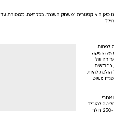
ו כאן היא קטגורית "משחק השנה". בכל זאת, ממסורת עד 
יל?
נה לפחות
היא הושקה
דירה של
שה, בחודשים
הראשונים לחייה נדמה היה שה-3DS הולכת להיות
נטנדו פשוט
 אחרי
ליטה להוריד
את מחיר הקונסולה בכמעט שליש: מ-250 דולר