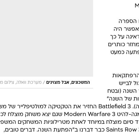
M
 הספרה
אפשר היה
יגה על כך
חזר כותרים
פתעה כמעט
שחק הרפתקאות
/
המשכונים, אבל מצוינים
מערכת וואלה, צילום מ
ל לבייש
 השנה (ובטח
ת של השנה"
אם היינו עוסקים כאן בקטגוריות כאלה). Battlefield 3 החזיר את הטקטיקה למולטיפלייר 
המלחמה והצליח לתת פייט נראה למגה-להיט Modern Warfare 3 שגם יצא משחק מוצלח 
 להיות אקורד סיום מוצלח במיוחד לאחת מטרילוגיות המשחקים המשפ
ביותר בדור הקונסולות הנוכחי, ועל Saints Row 3 כבר דברנו ב"הפתעת השנה. דברים טובים,