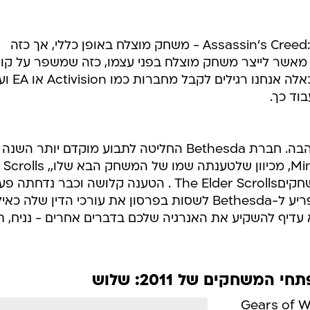
ואסור גם להתעלם מ-Assassin's Creed: Revelations - משחק מוצלח באופן כללי, אך כזה
 מאשר לייצר משחק מוצלח בפני עצמו, כזה שמשפר על קוד
ונותן ערך מוסף לגיימרים. "חליבות" 
וד כך.
גם כאן מדובר מבחירה שנעשית מאהבה. חברת Bethesda החליטה לתבוע מוקדם יותר 
מרקוס פרסון
את זכויות היוצרים שלה לסדרת המשחקיםThe Elder Scrolls . הטענה קלושה וכבר נדחתה
אחת בבית המשפט - אבל זה לא מפריע ל-Bethesda לשסות בפרסון את עורכי הדין שלה כא
לא עדיף להשקיע את האנרגיה שלכם בדברים אחרים - נניח, תי
משחקים של 2011: שלוש
Gears of Wa