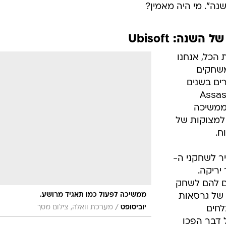
ה". מי היה מאמין?
ה: Ubisoft
 הכל, אנחנו
משחקים
ים בשנים
Assassin's C
 ממשיכה
למצוקות של
ח.
ר לשחקני ה-
יריקה.
פשרים להם לשחק
ממשיכה לפעול כמו תאגיד מרושע.
 של גרסאות
/
יוביסופט
מערכת וואלה, צילום מסך
לחים
 דבר הפכו