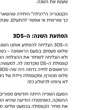
שעשו את השנה.
הקטגוריה ה"רגילה" היחידה שהשארנ
כך שורשית אי אפשר להתעלם. שנתח
הפתעת השנה: ה-3DS
ה-3DS הצליחה להפתיע אותנו הש
שלוש פעמים: בפעם הראשונה - כש
ולא הצליחה לשחזר את ההצלחה הא
קונסולת ה-DS שקדמה לה. למע
פלופ מטורף, ומקונסולה ניידת של ני
לא ציפינו לכישלון כזה
הפעם השנייה הייתה חודשים ספורים
ההשקה, כשנינטנדו הודיעה שהיא הח