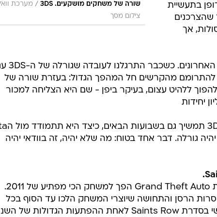
/
שורה של משחקים מושקעים. 3DS
מערכת וואל
 דופן בתעשיית
צילום מסך
 שהצרכנים
ולות, אך
ההפתעה השלישית הגיעה בשבועות האחרוני
ח להתרומם מהקרשים חל המהפך הגדול: בעזרת שורה של
חקים מושקעים הצליחה ה-3DS להפוך ללהיט עצום, בעיקר ביפן - שם היא הצליחה למכור
ן יחידות
יה גורלה. דבר אחד בטוח: מה שלא יהיה, זה בוודאי יהיה
מה שהתחיל כסוג של חיקוי של סדרת Grand Theft Auto הפך למשחק הכי מפתיע של 2011.
סרות הרסן והתחושה שיוצרי המשחק הלכו עד הסוף בכל
אספקט אפשרי הפך המשחק השלישי בסדרת Saints Row לאחת ההפתעות הגדולות של הש