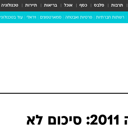
תרבות
סלבס
כסף
אוכל
בריאות
תיירות
טכנולוגיה
רשתות חברתיות
פרטיות ואבטחה
סמארטפונים
ויראלי
עוד בטכנולוגי
שבילכם
סוויפ אפ
ניידים
מדע
סייבר
סטארטאפים
טוק טק
כל הכתבות
דעות
כתבו לנו
משחקי השנה 2011: סיכום לא