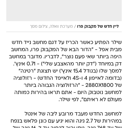
/
ליין חדש של מקבוק פרו
מערכת וואלה, צילום מסך
שילר הפתיע כאשר הכריז על דגם מחשב נייד חדש
מבית אפל - "הדור הבא של המקבוק פרו, המחשב
היפה ביותר שאי פעם נוצר", לדבריו. מדובר במחשב
דק במיוחד ("דק יותר מהאצבע שלי") - 0.71 אינץ'.
למסך שלו (בגודל 15.4 אינץ') יש תצוגת "רטינה"
(בדומה לאייפון 4 ו-4S ולאייפד החדש) - רזולוציה
של 2880X1800 - "הרזולוציה הגבוהה ביותר
למחשב נוטבוק היום - אתם תראו בהירות כמותה
מעולם לא ראיתם", לפי שילר.
למחשב החדש מעבד מרובע ליבה של אינטל
במהירות של 2.7 גיגה והוא יגיע עם כונן פלאש בנפח