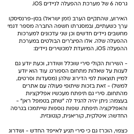
גרסה 6 של מערכת ההפעלה לניידים iOS.
האירוע, שהתקיים הערב (זמן ישראל) בסן-פרנסיסקו
ערך כשעתיים, ובמסגרתו חשפה החברה מספר דגמי
מחשבים ניידים חדשים וכן שני עדכונים למערכות
ההפעלה שלה. אלו הפיצ'רים הבולטים במערכת
ההפעלה iOS, המיועדת למכשירים ניידים:
- השירות הקולי סירי שוכלל ושודרג, וכעת יודע גם
לענות על שאלות מתחום הספורט. עוד הוא יודע
למיין תוצאות לפי הדירוג שלהן (מסעדות וסרטים,
למשל) - זאת בזכות שיתופי פעולה עם אתרים
מהתחום. סירי גם תיפתח מעכשיו אפליקציות
בעצמה: ניתן יהיה להגיד לה "שחק בטמפל ראן" -
והאפליקציה תיפתח. שפות נוספות שייתמכו בגרסה
החדשה: איטלקית, קוריאנית, קנטונזית.
כצפוי, הוכרז גם כי סירי תגיע לאייפד החדש - ושדרוג