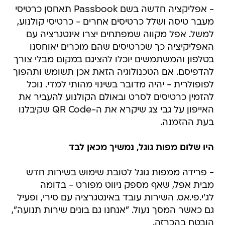
- אפליקציה חדשה בשם Passbook תאחסן כרטיסי
מעבר טיסה ושלל כרטיסים אחרים - כרטיסי קולנוע,
למשל. אפל מקווה שמפתחים יצרו אינטגרציה עם
האפליקיציה כך שכרטיסים שהם מוכרים יאוחסנו
בטלפון והמשתמשים יוכלו להציגם במקום מבלי צורך
להדפיסם. אם הטכנולוגיה הזאת אכן תשומש ותהפוך
לפופולרית - יהיה מדובר בשינוי מהותי למדי. נוכל
להזמין כרטיסים לסרט ובאולם הקולנוע להעביר את
האייפון על גבי צג שיקרא את ה-QR Code שקיבלנו
בעת ההזמנה.
היו שלום מפות גוגל, נמשיך מכאן לבד
- פרידה ממפות גוגל לטובת שימוש בשירות חדש
מבית אפל, שאף מספק ניווט מפורט - בדומה
לג'י.פי.אס. השירות עובד באינטגרציה עם סירי, ופעיל
גם כאשר המסך נעול. "אנחנו גם בונים שירות תנועה",
הובטח בהכרזה.