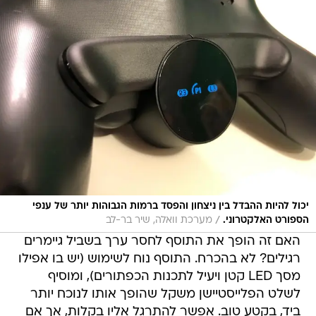
יכול להיות ההבדל בין ניצחון והפסד ברמות הגבוהות יותר של ענפי
/
הספורט האלקטרוני.
מערכת וואלה, שיר בר-לב
האם זה הופך את התוסף לחסר ערך בשביל גיימרים
רגילים? לא בהכרח. התוסף נוח לשימוש (יש בו אפילו
מסך LED קטן ויעיל לתכנות הכפתורים), ומוסיף
לשלט הפלייסטיישן משקל שהופך אותו לנוכח יותר
ביד, בקטע טוב. אפשר להתרגל אליו בקלות, אך אם