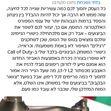
בלתי נשכחת
כל העסק יחסוך לכם כמה עשיריות שנייה לכל לחיצה,
שזה ממש לא הרבה אך יכול להיות ההבדל בין ניצחון
והפסד ברמות הגבוהות יותר של ענפי הספורט
האלקטרוני. התוסף, אם כך, יעזור לכם לשפר את
הביצועים - אבל רק אם מלכתחילה כישורי הגיימינג
שלכם נמצאים בטופ של הטופ, שכן לשחקנים
"רגילים" השיפור לא באמת משמעותי. וכראייה,
כישורי המשחק הבינוניים-בלבד שלי ב-Call of Duty
לא שופרו בצורה ניכרת באמצעות האביזר החדש.
הוא אמנם סייע לי לזרוק רימונים מבלי להזיז את
האצבע מכפתור L2 ל-L1, מה שעל הנייר היה אמור
לחסוך לי כמה פריימים לכל רימון, אבל בפועל "צוואר
הבקבוק" בביצועים שלי במשחק אינו השלט, אלא
המוח המזדקן שלי, שכבר לא עובד כמו פעם.