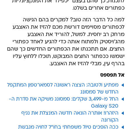
לתכנות, כך שהם בעצם "יכפילו" את הפונקציונליות
כפתורים אחרים בשלט.
למה כל הדבר הזה טוב? למקרים בהם הגישה
לכפתורים מסויימים דורשת מכם להזיז את האצבע
מרחק רב יחסית. למשל, להוריד את האצבע
מהג'ויסטיק ולמתוח אותה כדי להגיע לאחד כפתורי
החצים. אם תתכנתו את הכפתורים החדשים כך שהם
ישמשו ככפתור החצים המבוקש, תוכלו ללחוץ עליו
בהרף עין, מבלי להזיז את האצבע.
אל תפספס
מפתיע ולטובה: הצצה ראשונה לסמארטפון המתקפל
החדש של סמסונג
החל מ-3,499 שקלים: סמסונג משיקה את סדרת ה-
Galaxy S20
היזהרו! אותרה הונאה חדשה המנצלת את נגיף
הקורונה
ככה הופכים טיול משפחתי בחו"ל לחויה מגבשת