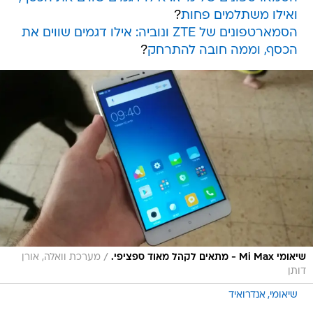
ואילו משתלמים פחות
?
הסמארטפונים של ZTE ונוביה: אילו דגמים שווים את
הכסף, וממה חובה להתרחק
?
/
שיאומי Mi Max - מתאים לקהל מאוד ספציפי.
מערכת וואלה, אורן
דותן
שיאומי
אנדרואיד