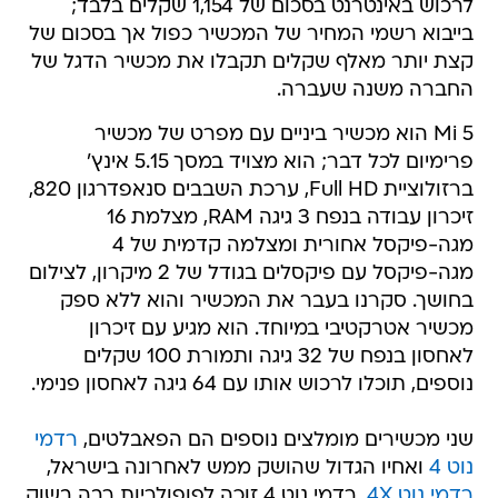
לרכוש באינטרנט בסכום של 1,154 שקלים בלבד;
בייבוא רשמי המחיר של המכשיר כפול אך בסכום של
קצת יותר מאלף שקלים תקבלו את מכשיר הדגל של
החברה משנה שעברה.
Mi 5 הוא מכשיר ביניים עם מפרט של מכשיר
פרימיום לכל דבר; הוא מצויד במסך 5.15 אינץ'
ברזולוציית Full HD, ערכת השבבים סנאפדרגון 820,
זיכרון עבודה בנפח 3 גיגה RAM, מצלמת 16
מגה-פיקסל אחורית ומצלמה קדמית של 4
מגה-פיקסל עם פיקסלים בגודל של 2 מיקרון, לצילום
בחושך. סקרנו בעבר את המכשיר והוא ללא ספק
מכשיר אטרקטיבי במיוחד. הוא מגיע עם זיכרון
לאחסון בנפח של 32 גיגה ותמורת 100 שקלים
נוספים, תוכלו לרכוש אותו עם 64 גיגה לאחסון פנימי.
שני מכשירים מומלצים נוספים הם הפאבלטים,
רדמי
נוט 4
ואחיו הגדול שהושק ממש לאחרונה בישראל,
רדמי נוט 4X
. רדמי נוט 4 זוכה לפופולריות רבה בשוק