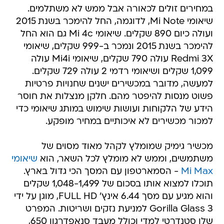
במחירים זולים לכאורה אבל ממש לא משתלמים.
שיאומי Mi Note, לדוגמה, החל להימכר בשנת 2015
ועולה כיום 890 שקלים. שיאומי Mi 4c גם הוא החל
להימכר בשנת 2015 ונמכר ב-999 שקלים, שיאומי
Redmi 3X עולה 790 שקלים, שיאומי Mi4i עולה
1,099 שקלים ושיאומי רדמי 2 עולה 729 שקלים.
למעשה, מדובר במכשירים ישנים שחנויות פרטיות
פשוט מנסות להיפטר מהם. חלקן מנצלות את חוסר
הידע של הלקוחות ועושות שימוש במותג שיאומי כדי
למכור מכשירים לא איכותיים במחיר מופקע.
מכשיר גימיק שמומלץ לקהל מאוד מסוים של
משתמשים, וממש לא מומלץ לכל השאר, הוא
שיאומי
Mi Max
- הסמארטפון עם המסך הכי גדול בארץ.
תוכלו למצוא אותו בסכום של 1,048-1,499 שקלים
והוא מגיע עם מסך 6.44 אינץ' FULL HD, מוגן על ידי
Gorilla Glass 3 למניעת נזקים ושריטות. המפרט
שלו סטנדרטי למדי וכולל מעבד סנאפדרגון 650,