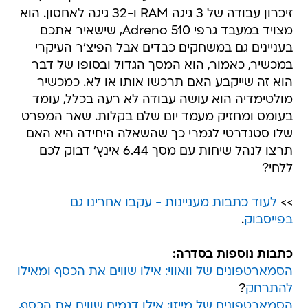
זיכרון עבודה של 3 גיגה RAM ו-32 גיגה לאחסון. הוא
מצויד במעבד גרפי Adreno 510, שישאיר אתכם
בעניינים גם במשחקים כבדים אבל הפיצ'ר העיקרי
במכשיר, כאמור, הוא המסך הגדול ובסופו של דבר
הוא זה שייקבע האם תרכשו אותו או לא. כמכשיר
מולטימדיה הוא עושה עבודה לא רעה בכלל, עומד
בעומס ומחזיק מעמד יום שלם בקלות. שאר המפרט
שלו סטנדרטי לגמרי כך שהשאלה היחידה היא האם
תרצו לנהל שיחות עם מסך 6.44 אינץ' דבוק לכם
ללחי?
>>
לעוד כתבות מעניינות - עקבו אחרינו גם
בפייסבוק
.
כתבות נוספות בסדרה:
הסמארטפונים של וואווי: אילו שווים את הכסף ומאילו
להתרחק
?
הסמארטפונים של מייזו: אילו דגמים שווים את הכסף,