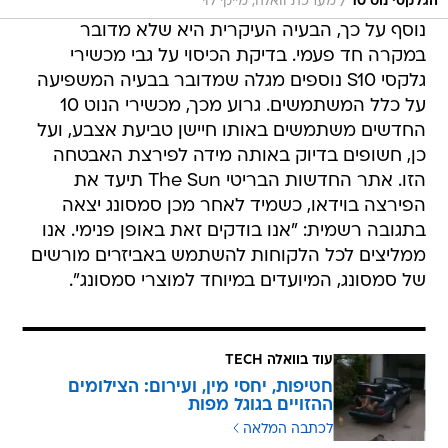
/
הגלקסי נוט 10
מערכת וואלה, מייקי לוי
נוסף על כך, הבעיה העיקרית היא שלא מדובר
במקרה חד פעמי. בדיקת הכיסוי על גבי מכשירי
גלקסי S10 נוספים מגלה שמדובר בבעיה המשפיעה
על כלל המשתמשים. גרוע מכך, מכשירי הנוט 10
החדשים משתמשים באותו חיישן טביעת אצבע, ועל
כן, חשופים בדיוק באותה מידה לפירצת האבטחה
הזו. אתר החדשות הבריטי The Sun תיעד את
הפירצה בוידאו, כשמיד לאחר מכן סמסונג יצאה
בתגובה רשמית: "אנו בודקים זאת באופן פנימי. אנו
ממליצים לכל הלקוחות להשתמש באביזרים מורשים
של סמסונג, המיועדים במיוחד למוצרי סמסונג".
עוד בוואלה TECH
חטיפות, יחסי מין, ועירום: הצילומים
ההזויים בגוגל מפות
לכתבה המלאה