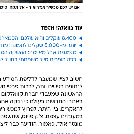
אם יש לכם מכשיר אנדרואיד - אל תקחו סיכון 
עוד בוואלה! TECH
8,400 שקלים והוא שלכם: הסמארטפון המתקפל של וואווי מגיע לחנויות
יותר מ-5,000 שקלים לתמונה: מחירון המשפיענים "הקטנים" נחשף
מגמגמת אבל מאיימת: ההשקה המור
ככה הופכים טיול משפחתי בחו"ל ל
חשוב לציין שמעבר לדליפת המידע ה
לנתונים רגישים יותר, לרבות פרטי ח
הראשונה שמעבדי חברת קוואלקום עמד
באתרי החדשות בעולם כי נוזקה אח
להאקרים, בין היתר, לפרוץ למכשירים
במעבדים עצמם. צ'ק פוינט, שחשפה 
מונטריאול", כאמור, הודיעה כבר לי