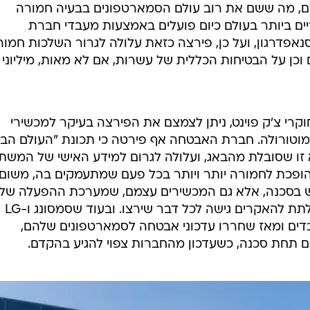
, מה ששם את רוב עולם הסמארטפונים בבעיה חמורה
ים ביותר בעולם כיום פועלים באמצעות מעבדי חברת
נאפדרגון, ועל כן, פירצה כזאת עלולה לגרור השלכות חמור
כן על הבטיחות הכללית של עשרות, אם לא מאות, מיליוני
קרי צ'ק פוינט, ניתן לצמצם את הפירצה בעיקר למכשירי
צרניות סמסונג (לא בישראל), LG ומוטורולה. חברת האבטחה אף פירטה כי תכונת "העולם 
 זו שסובלת מהבאג, ועלולה לגרום למידע האישי של המש
ופכת לחמורה יותר ויותר בכל פעם שמתעמקים בה, משום
בסכנה, אלא גם המכשירים עצמם, שמערכת ההפעלה של
עלולה להיפגע מהיסוד - מה שעלול לתת להאקרים גישה לכל דבר שירצו. ובעוד שסמסונג ו-LG
דים ומאז שחררו עדכוני אבטחה לסמארטפונים שלהם,
ם תחת סכנה, כשעדכון מהחברות צפוי להגיע בהקדם.