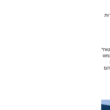
ות
הבטוח"
תמש
הם