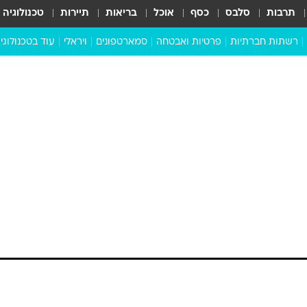
תרבות
סלבס
כסף
אוכל
בריאות
תיירות
טכנולוגיה
רשתות חברתיות
פרטיות ואבטחה
סמארטפונים
ויראלי
עוד בטכנולוגי
שבילכם
סוויפ אפ
ניידים
מדע
סייבר
סטארטאפים
טוק טק
כל הכתבות
דעות
כתבו לנו