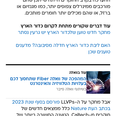
ההערכה בקרב החוקרים הייתה שייתכן שהם
מורכבים ממינרלים צפופים יותר, כמו מגנזיום או
ברזל, או שהם מכילים יותר חומרים מותכים.
עוד דברים שקורים מתחת לקרום כדור הארץ
מחקר חדש טוען שלכדור הארץ יש גרעין נסתר
האם ליבת כדור הארץ חדלה מסיבובה? מדענים
טוענים שכן
עוד בוואלה
המהפכה של וואלה Fiber שתחסוך לכם
בעלויות הטלוויזיה והאינטרנט
בשיתוף וואלה פייבר
אבל מחקר על ה-LLVPs
פורסם בסוף שנת 2023
בכתב העת Nature
כלל ממצאים חדשים של
חוקרים מ-Caltech. הטענה החשובה ביותר של