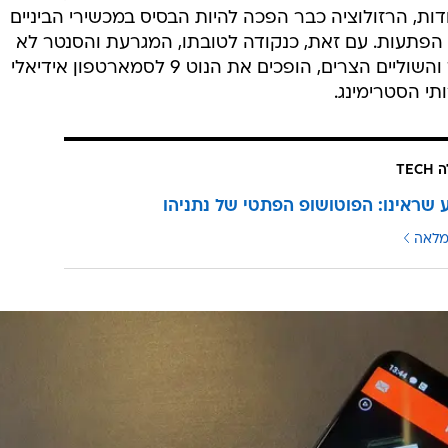
חדות, הרזולוציה כבר הפכה להיות הבסיס במכשירי הביניים
ום הפתעות. עם זאת, כנקודה לטובתו, המגרעת והסנטר לא
גדולות במיוחד, כך שגודלו של המסך והשוליים הצרים, הופכים את הנוט 9 לסמארטפון אידיאלי
תי הסטרימינג.
TEC
ע שראינו: הפוטושופ הפתטי של נתניהו
מלאה