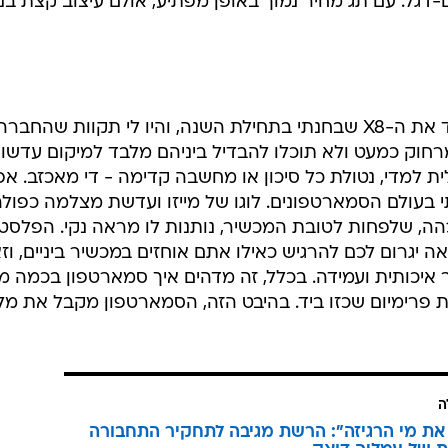
דגל. עם תג מחיר נמוך באופן מפתיע, אולם עיצוב קצת בנא
העיצוב של המייזו החדש מזכיר מאוד את ה-X8 שבחנתי בתחילת השנה, והיו לי תקוות שהח
רחוק כמעט ולא תוכלו להבדיל ביניהם מלבד למיקום עדשו
 למדי, נטולת כל סיכון או מחשבה קדימה - די מאכזב. א
תי בעולם הסמארטפונים. לוגו של מייזו ועדשת מצלמה כפול
הה, שלפחות לטובת המכשיר, נותנות לו מראה נקי. הפלסט
אה יגרום לכם להרגיש כאילו אתם אוחזים במכשיר ביניים, וז
יכותית ועמידה. בכלל, זה מדהים איך סמארטפון בכמה מ
רימיום שכזו ביד. בהיבט הזה, הסמארטפון מקבל את מל
ה
 את מי הרגיזה": הרשת מגיבה לתחקיר התחבורה