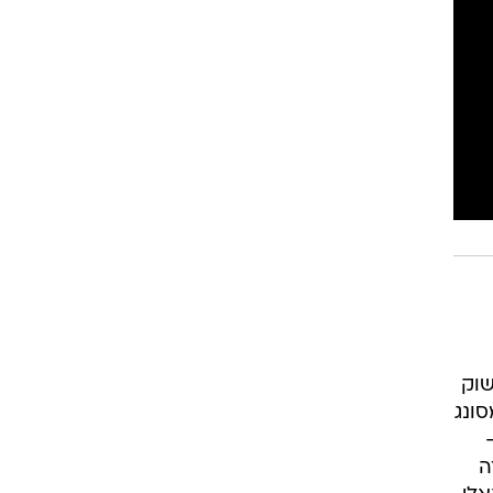
שוק
סונג
מייזו -
ה