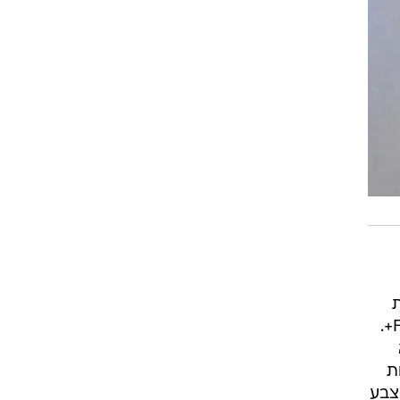
את
התחושה וההרגשה הניכרת. המסך הינו מסוג IPS LCD ומגיע בגודל 6.2 אינץ' וברזולוציית FullHD+.
ת
צבע