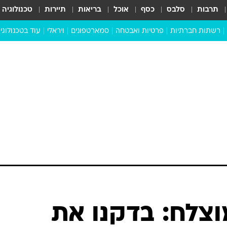
תרבות
סלבס
כסף
אוכל
בריאות
תיירות
טכנולוגיה
רשתות חברתיות
פרטיות ואבטחה
סמארטפונים
ויראלי
עוד בטכנולוגי
שבילכם
סוויפ אפ
ניידים
מדע
סייבר
סטארטאפים
טוק טק
כל הכתבות
דעות
כתבו לנו
מוצלח: בדקנו את