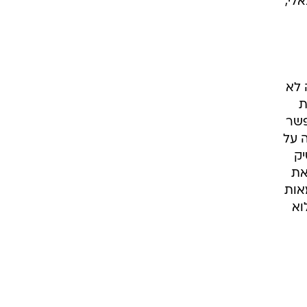
לי,
ברה לא
ת
פשר
ה על
יק
את
אות
וא